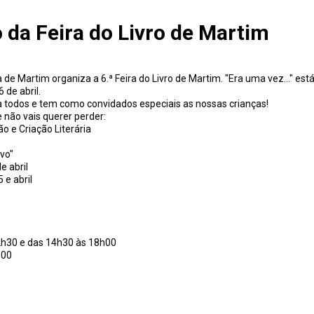
o da Feira do Livro de Martim
de Martim organiza a 6.ª Feira do Livro de Martim. "Era uma vez..." está
 de abril.
a todos e tem como convidados especiais as nossas crianças!
 não vais querer perder:
o e Criação Literária
avo"
e abril
 e abril
2h30 e das 14h30 às 18h00
h00