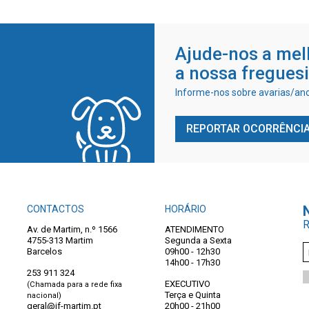
Ajude-nos a mel
a nossa fregues
Informe-nos sobre avarias/ano
REPORTAR OCORRÊNCI
CONTACTOS
HORÁRIO
R
Av. de Martim, n.º 1566
ATENDIMENTO
4755-313 Martim
Segunda a Sexta
Barcelos
09h00 - 12h30
14h00 - 17h30
253 911 324
EXECUTIVO
(Chamada para a rede fixa
Terça e Quinta
nacional)
geral@jf-martim.pt
20h00 - 21h00