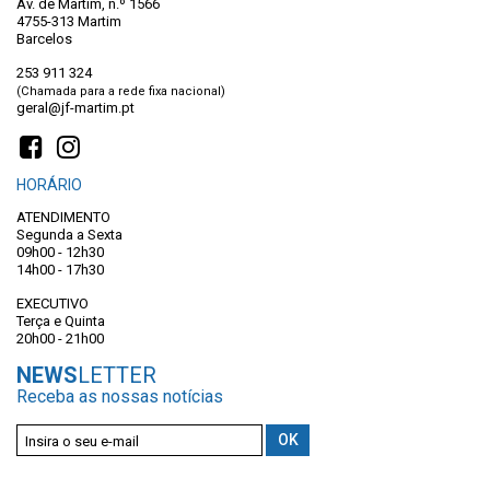
Av. de Martim, n.º 1566
4755-313 Martim
Barcelos
253 911 324
(Chamada para a rede fixa nacional)
geral@jf-martim.pt
HORÁRIO
ATENDIMENTO
Segunda a Sexta
09h00 - 12h30
14h00 - 17h30
EXECUTIVO
Terça e Quinta
20h00 - 21h00
NEWS
LETTER
Receba as nossas notícias
autorizo termos do registo